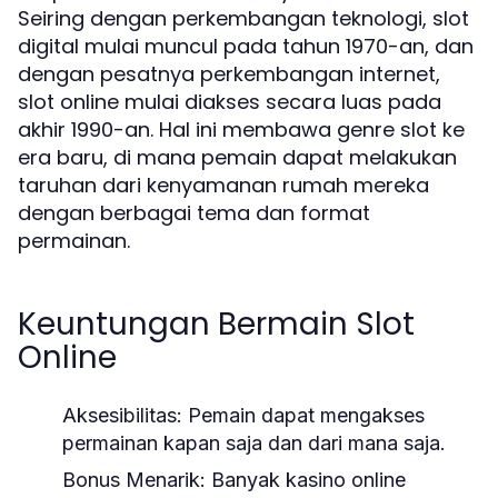
Seiring dengan perkembangan teknologi, slot
digital mulai muncul pada tahun 1970-an, dan
dengan pesatnya perkembangan internet,
slot online mulai diakses secara luas pada
akhir 1990-an. Hal ini membawa genre slot ke
era baru, di mana pemain dapat melakukan
taruhan dari kenyamanan rumah mereka
dengan berbagai tema dan format
permainan.
Keuntungan Bermain Slot
Online
Aksesibilitas:
Pemain dapat mengakses
permainan kapan saja dan dari mana saja.
Bonus Menarik:
Banyak kasino online