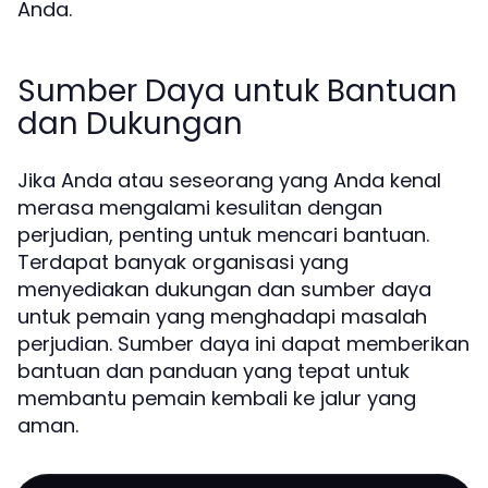
Anda.
Sumber Daya untuk Bantuan
dan Dukungan
Jika Anda atau seseorang yang Anda kenal
merasa mengalami kesulitan dengan
perjudian, penting untuk mencari bantuan.
Terdapat banyak organisasi yang
menyediakan dukungan dan sumber daya
untuk pemain yang menghadapi masalah
perjudian. Sumber daya ini dapat memberikan
bantuan dan panduan yang tepat untuk
membantu pemain kembali ke jalur yang
aman.