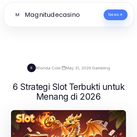
Magnitudecasino
M
News
Rhonda Cole
·
May 31, 2026
·
Gambling
R
6 Strategi Slot Terbukti untuk
Menang di 2026