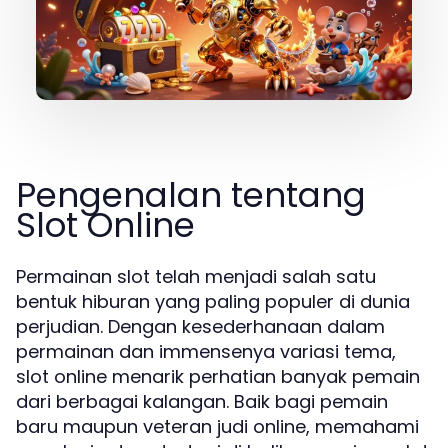
Pengenalan tentang
Slot Online
Permainan slot telah menjadi salah satu
bentuk hiburan yang paling populer di dunia
perjudian. Dengan kesederhanaan dalam
permainan dan immensenya variasi tema,
slot online menarik perhatian banyak pemain
dari berbagai kalangan. Baik bagi pemain
baru maupun veteran judi online, memahami