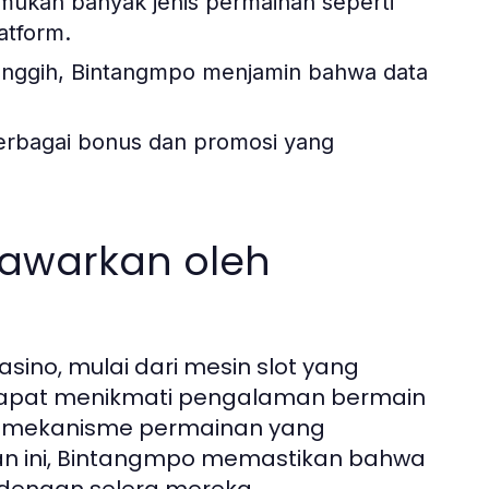
ukan banyak jenis permainan seperti
atform.
nggih, Bintangmpo menjamin bahwa data
rbagai bonus dan promosi yang
tawarkan oleh
no, mulai dari mesin slot yang
 dapat menikmati pengalaman bermain
n mekanisme permainan yang
an ini, Bintangmpo memastikan bahwa