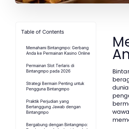
Table of Contents
M
An
Memahami Bintangmpo: Gerbang
Anda ke Permainan Kasino Online
Permainan Slot Terlaris di
Binta
Bintangmpo pada 2026
berag
Strategi Bermain Penting untuk
dunia
Pengguna Bintangmpo
peng
Praktik Perjudian yang
berma
Bertanggung Jawab dengan
wawas
Bintangmpo
mema
Bergabung dengan Bintangmpo: