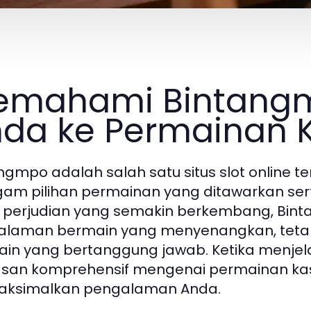
emahami Bintangm
da ke Permainan K
ngmpo adalah salah satu situs slot online t
am pilihan permainan yang ditawarkan sert
 perjudian yang semakin berkembang, Bint
alaman bermain yang menyenangkan, tetap
in yang bertanggung jawab. Ketika menjela
an komprehensif mengenai permainan kasi
ksimalkan pengalaman Anda.