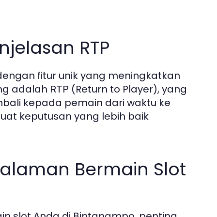
enjelasan RTP
dengan fitur unik yang meningkatkan
ing adalah
(Return to Player), yang
RTP
bali kepada pemain dari waktu ke
t keputusan yang lebih baik
alaman Bermain Slot
slot Anda di Bintangmpo, penting