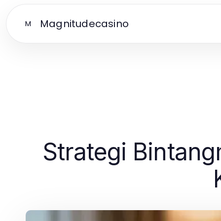
Magnitudecasino
M
Strategi Binta