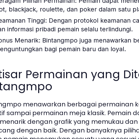
eragam Pilihan Permainan:
Pemain dapat menem
lot, blackjack, roulette, dan poker dalam satu pl
eamanan Tinggi:
Dengan protokol keamanan ca
an informasi pribadi pemain selalu terlindungi.
onus Menarik:
Bintangmpo juga menawarkan be
enguntungkan bagi pemain baru dan loyal.
tisar Permainan yang Di
ntangmpo
ngmpo menawarkan berbagai permainan kasi
tif sampai permainan meja klasik. Pemain
 menarik dengan grafik yang memukau da
cang dengan baik. Dengan banyaknya pilih