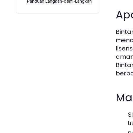
Panduan Langkah-demi-Langkah
Ap
Binta
menaw
lisen
aman 
Bint
berba
Ma
S
t